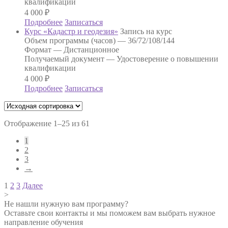
квалификации
4 000
₽
Подробнее
Записаться
Курс «Кадастр и геодезия»
Запись на курс
Объем программы (часов) —
36/72/108/144
Формат —
Дистанционное
Получаемый документ —
Удостоверение о повышении
квалификации
4 000
₽
Подробнее
Записаться
Отображение 1–25 из 61
1
2
3
→
Навигация
1
2
3
Далее
>
по
Не нашли нужную вам программу?
записям
Оставьте свои контакты и мы поможем вам выбрать нужное
направление обучения