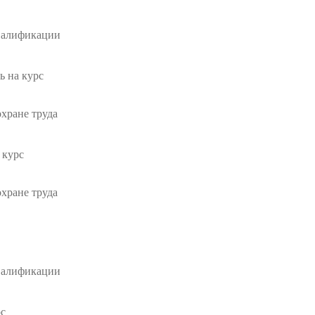
валификации
ь на курс
хране труда
 курс
хране труда
валификации
рс