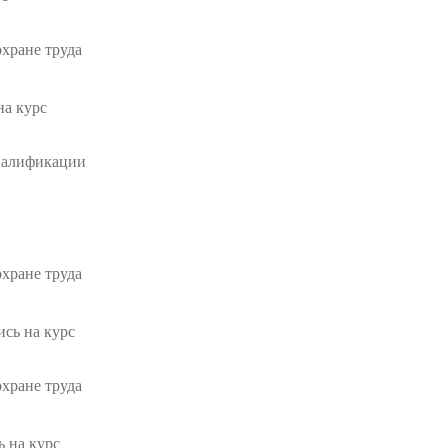
хране труда
на курс
валификации
хране труда
ись на курс
хране труда
ь на курс