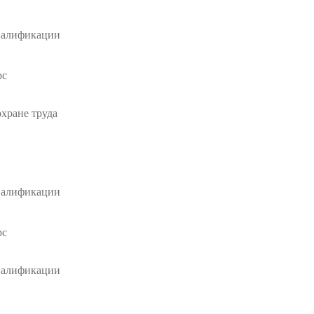
валификации
рс
хране труда
валификации
рс
валификации