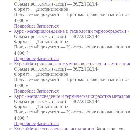
Объем программы (часов) —
36/72/108/144
Формат —
Дистанционное
Получаемый документ —
Протокол проверки знаний по о
4 000
₽
Подробнее
Записаться
Курс «Материаловедение и технологии термообработки»
Объем программы (часов) —
36/72/108/144
Формат —
Дистанционное
Получаемый документ —
Удостоверение о повышении к
4 000
₽
Подробнее
Записаться
Курс «Материаловедение металлов, сплавов и композиц
Объем программы (часов) —
36/72/108/144
Формат —
Дистанционное
Получаемый документ —
Протокол проверки знаний по о
4 000
₽
Подробнее
Записаться
Курс «Металловедение и термическая обработка металло
Объем программы (часов) —
36/72/108/144
Формат —
Дистанционное
Получаемый документ —
Удостоверение о повышении к
4 000
₽
Подробнее
Записаться
Курс «Металлографические испытания»
Запись на курс