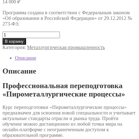
14 000
₽
Программа создана в соответствии с Федеральным законом
«Об образовании в Российской Федерации» от 29.12.2012 №
273-ФЗ;
Количество
товара
В корзину
Профессиональная
Категория:
Металлургическая промышленность
переподготовка
«Пирометаллургические
Описание
процессы»
Описание
Профессиональная переподготовка
«Пирометаллургические процессы»
Курс переподготовки «Пирометаллургические процессы»
предназначен для освоения новой специальности и учитывает
актуальные стандарты отрасли и рынка труда. Пройти
обучение можно дистанционно из любой точки мира на
онлайн-платформе с неограниченным доступом к
образовательной программе.