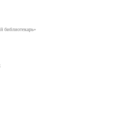
й библиотекарь»
;