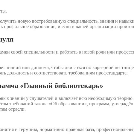
оты.
олучить новую востребованную специальность, знания и навык
ть профильное образование, и если в вашей организации произ
нуля
амки своей специальности и работать в новой роли или професси
ет знаний или диплома, чтобы двигаться по карьерной лестнице.
ять должность и соответствовать требованиям профстандарта.
грамма «Главный библиотекарь»
овых знаний у слушателей и включает всю необходимую теорию
ётом требований закона «Об образовании», программ, утвержд
там отрасли.
онятия и термины, нормативно-правовая база, профессиональны