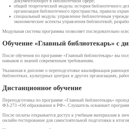
документооборот в библиотечной сфере;
общий теоретический модуль: история библиотечного де
организация библиотечного пространства, правила охран
специальный модуль: управление библиотечным учрежде
экономические аспекты управления библиотекой, разрабо
Модульная система программы позволяет последовательно осво
Обучение «Главный библиотекарь» с д
После обучения по программе «Главный библиотекарь» вы пол
навыков и знаний современным требованиям.
Указанная в дипломе о переподготовке квалификация равноцен
библиотеках, культурных центрах и других организациях, ра
Дистанционное обучение
Переподготовка по программе «Главный библиотекарь» проход
ФЗ-273 «Об образовании в РФ». Слушатель осваивает программ
После оплаты открывается доступ к учебным материалам в лич
онлайн-тестирование для самостоятельной подготовки к итогов