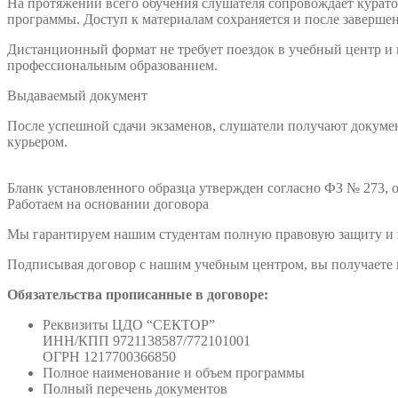
На протяжении всего обучения слушателя сопровождает куратор
программы. Доступ к материалам сохраняется и после заверше
Дистанционный формат не требует поездок в учебный центр и
профессиональным образованием.
Выдаваемый документ
После успешной сдачи экзаменов, слушатели получают докумен
курьером.
Бланк установленного образца утвержден согласно ФЗ № 273, о
Работаем на основании договора
Мы гарантируем нашим студентам полную правовую защиту и п
Подписывая договор с нашим учебным центром, вы получаете н
Обязательства прописанные в договоре:
Реквизиты ЦДО “СЕКТОР”
ИНН/КПП 9721138587/772101001
ОГРН 1217700366850
Полное наименование и объем программы
Полный перечень документов