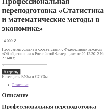
Профессиональная
переподготовка «Статистика
и математические методы в
экономике»
14 000
₽
Программа создана в соответствии с Федеральным законом
«Об образовании в Российской Федерации» от 29.12.2012 №
273-ФЗ;
Количество
товара
В корзину
Профессиональная
Категория:
ВУЗы и ССУЗы
переподготовка
«Статистика
Описание
и
математические
Описание
методы
в
Профессиональная переподготовка
экономике»